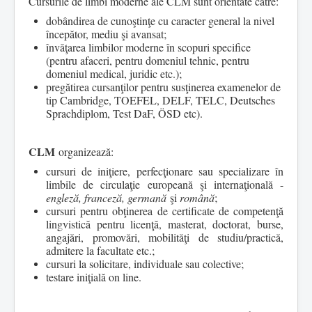
Cursurile de limbi moderne ale CLM sunt orientate către:
dobândirea de cunoştinţe cu caracter general la nivel
începător, mediu şi avansat;
învăţarea limbilor moderne în scopuri specifice
(pentru afaceri, pentru domeniul tehnic, pentru
domeniul medical, juridic etc.);
pregătirea cursanţilor pentru susţinerea examenelor de
tip Cambridge, TOEFEL, DELF, TELC, Deutsches
Sprachdiplom, Test DaF, ÖSD etc).
CLM
organizează:
cursuri de iniţiere, perfecţionare sau specializare în
limbile de circulaţie europeană şi internaţională -
engleză, franceză, germană
şi
română
;
cursuri pentru obţinerea de certificate de competenţă
lingvistică pentru licenţă, masterat, doctorat, burse,
angajări, promovări, mobilităţi de studiu/practică,
admitere la facultate etc.;
cursuri la solicitare, individuale sau colective;
testare iniţială on line.