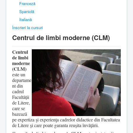
Franceză
Spaniolă
Italiană
Înscrieri la cursuri
Centrul de limbi moderne (CLM)
Centrul
de limbi
moderne
(CLM)
este un
departame
nt din
cadrul
Facultății
de Litere,
care se
bazează
pe expertiza şi experienţa cadrelor didactice din Facultatea
de Litere şi care poate garanta reuşita învăţării.