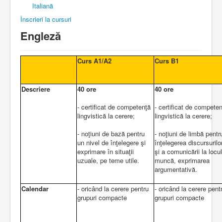
Italiană
Înscrieri la cursuri
Engleză
Curs A1/A2
Curs B1
Descriere
40 ore
40 ore
- certificat de competenţă
- certificat de compete
lingvistică la cerere;
lingvistică la cerere;
- noţiuni de bază pentru
- noţiuni de limbă pentr
un nivel de înţelegere şi
înţelegerea discursuril
exprimare în situaţii
şi a comunicării la locu
uzuale, pe teme utile.
muncă, exprimarea
argumentativă.
Calendar
- oricând la cerere pentru
- oricând la cerere pent
grupuri compacte
grupuri compacte