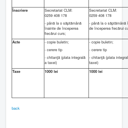
Înscriere
Secretariat CLM:
Secretariat CLM:
0259 408 178
0259 408 178
- până la o săptămână
- până la o săptămână 
înainte de începerea
de începerea fiecărui c
fiecărui curs;
Acte
- copie buletin;
- copie buletin;
- cerere tip
- cerere tip
- chitanţă (plata integrală
- chitanţă (plata integra
a taxei)
taxei)
Taxe
1000 lei
1000
lei
back