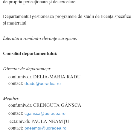
de propria perfecţionare şi de cercetare.
Departamentul gestionează programele de studii de licență specifice
și masteratul
Literatura română-relevanţe europene
.
Consiliul departamentului:
Director de departament
:
conf.univ.dr. DELIA-MARIA RADU
contact:
dradu@uoradea.ro
Membri:
conf.univ.dr. CRENGUȚA GÂNSCĂ
contact:
cgansca@uoradea.ro
lect.univ.dr. PAULA NEAMȚU
contact:
pneamtu@uoradea.ro