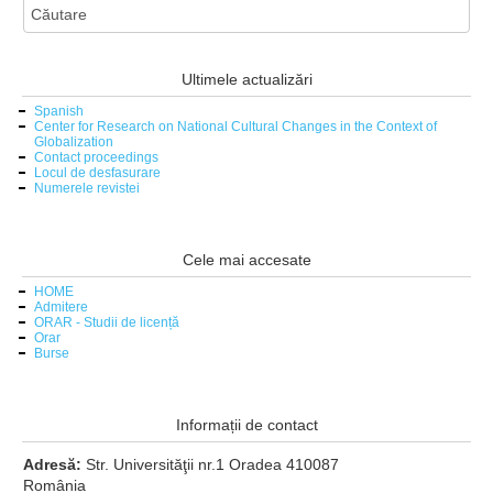
Ultimele actualizări
Spanish
Center for Research on National Cultural Changes in the Context of
Globalization
Contact proceedings
Locul de desfasurare
Numerele revistei
Cele mai accesate
HOME
Admitere
ORAR - Studii de licență
Orar
Burse
Informații de contact
Adresă:
Str. Universităţii nr.1 Oradea 410087
România