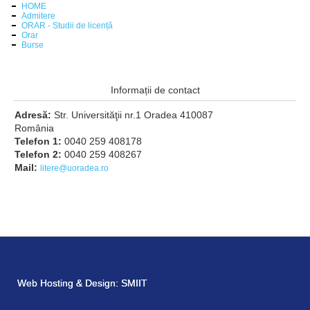
HOME
Admitere
ORAR - Studii de licență
Orar
Burse
Informații de contact
Adresă:
Str. Universităţii nr.1 Oradea 410087
România
Telefon 1:
0040 259 408178
Telefon 2:
0040 259 408267
Mail:
litere@uoradea.ro
Web Hosting & Design
Web Hosting & Design
:
:
SMIIT
SMIIT