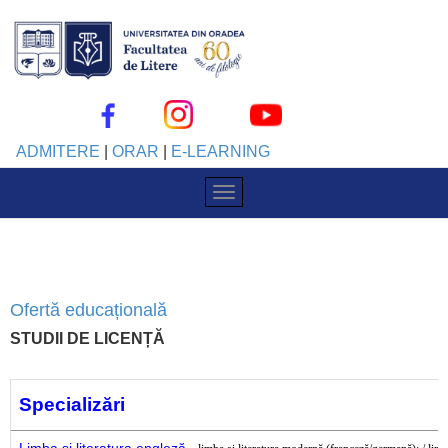
ADMITERE
|
ORAR
|
E-LEARNING
Ofertă educațională
STUDII DE LICENȚĂ
Specializări
Limba și literatura engleză